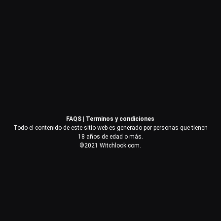
Contraseña
Recuérdame
Acceder
FAQS
|
Terminos y condiciones
¿Olvidaste la contraseña?
Todo el contenido de este sitio web es generado por personas que tienen
18 años de edad o más.
©2021 Witchlook.com.