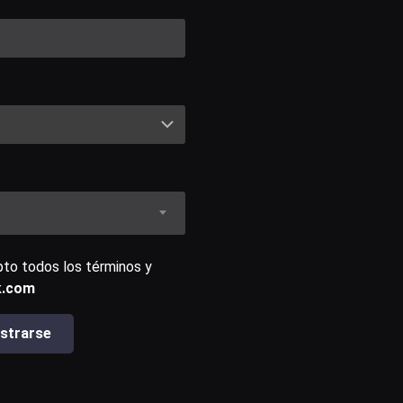
to todos los términos y
k.com
strarse