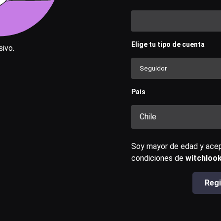
Usuario o email
Elige tu tipo de cuenta
ivo.
Contraseña
País
Recuérdame
Chile
Acceder
Soy mayor de edad y acep
condiciones de
witchloo
¿Olvidaste la contraseña?
Regi