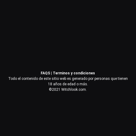
Contraseña
Recuérdame
Acceder
FAQS
|
Terminos y condiciones
¿Olvidaste la contraseña?
Todo el contenido de este sitio web es generado por personas que tienen
18 años de edad o más.
©2021 Witchlook.com.