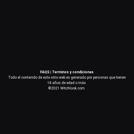
Contraseña
Recuérdame
Acceder
FAQS
|
Terminos y condiciones
¿Olvidaste la contraseña?
Todo el contenido de este sitio web es generado por personas que tienen
18 años de edad o más.
©2021 Witchlook.com.