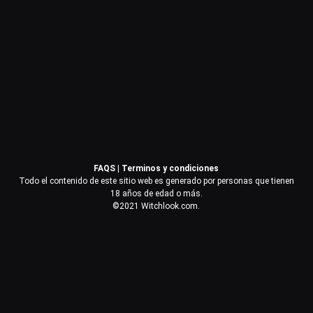
Contraseña
Recuérdame
Acceder
FAQS
|
Terminos y condiciones
¿Olvidaste la contraseña?
Todo el contenido de este sitio web es generado por personas que tienen
18 años de edad o más.
©2021 Witchlook.com.