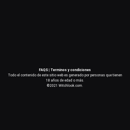
Contraseña
Recuérdame
Acceder
FAQS
|
Terminos y condiciones
¿Olvidaste la contraseña?
Todo el contenido de este sitio web es generado por personas que tienen
18 años de edad o más.
©2021 Witchlook.com.