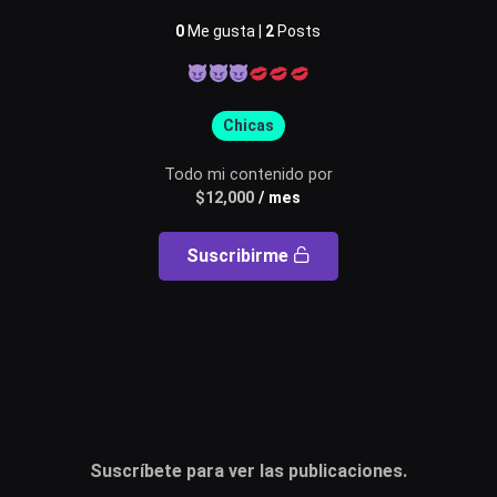
0
Me gusta |
2
Posts
Usuario o email
Chicas
Contraseña
Todo mi contenido por
$
12,000
/ mes
Suscribirme
Recuérdame
Acceder
¿Olvidaste la contraseña?
Suscríbete para ver las publicaciones.