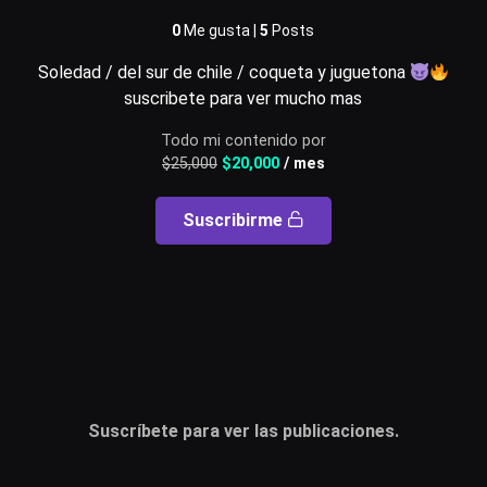
0
Me gusta |
5
Posts
Usuario o email
Soledad / del sur de chile / coqueta y juguetona
suscribete para ver mucho mas
Todo mi contenido por
Contraseña
$
25,000
$
20,000
/ mes
Suscribirme
Recuérdame
Acceder
¿Olvidaste la contraseña?
Suscríbete para ver las publicaciones.