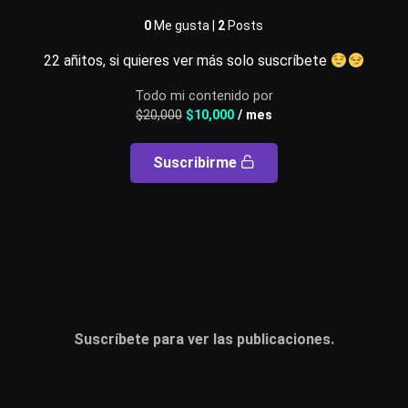
0
Me gusta |
2
Posts
Usuario o email
22 añitos, si quieres ver más solo suscríbete
Todo mi contenido por
$
20,000
$
10,000
/ mes
Contraseña
Suscribirme
Recuérdame
Acceder
¿Olvidaste la contraseña?
Suscríbete para ver las publicaciones.