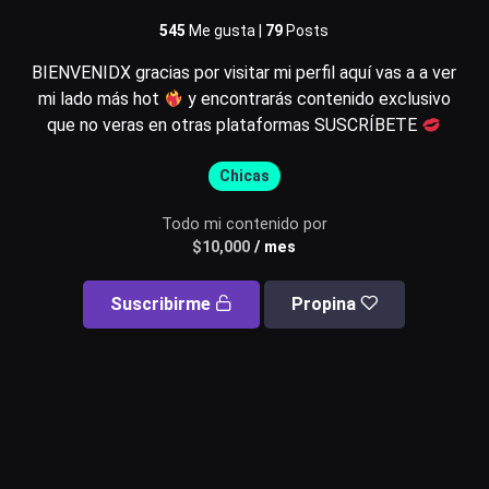
545
Me gusta |
79
Posts
BIENVENIDX gracias por visitar mi perfil aquí vas a a ver
Usuario o email
mi lado más hot
y encontrarás contenido exclusivo
que no veras en otras plataformas SUSCRÍBETE
Chicas
Contraseña
Todo mi contenido por
$
10,000
/ mes
Recuérdame
Suscribirme
Propina
Acceder
¿Olvidaste la contraseña?