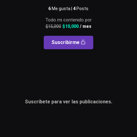
Usuario o email
6
Me gusta |
4
Posts
Todo mi contenido por
$
15,000
$
10,000
/ mes
Contraseña
Suscribirme
Recuérdame
Acceder
¿Olvidaste la contraseña?
Suscríbete para ver las publicaciones.