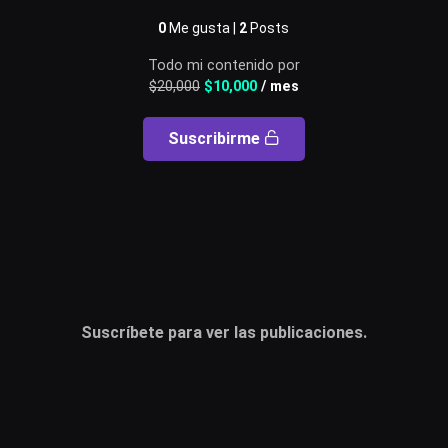
Usuario o email
0
Me gusta |
2
Posts
Todo mi contenido por
$
20,000
$
10,000
/ mes
Contraseña
Suscribirme
Recuérdame
Acceder
¿Olvidaste la contraseña?
Suscríbete para ver las publicaciones.