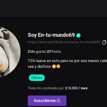
Soy En-tu-mundo69
https://www.witchlook.com/u/en-tu-mundo69/
2
Me gusta |
27
Posts
TSV nueva en esto pero no por eso menos cal
vea y disfrute
Chicas
Todo mi contenido por
$
10,000
/ mes
Suscribirme