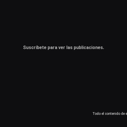
Usuario o email
Contraseña
Suscríbete para ver las publicaciones.
Recuérdame
Acceder
¿Olvidaste la contraseña?
Todo el contenido de 