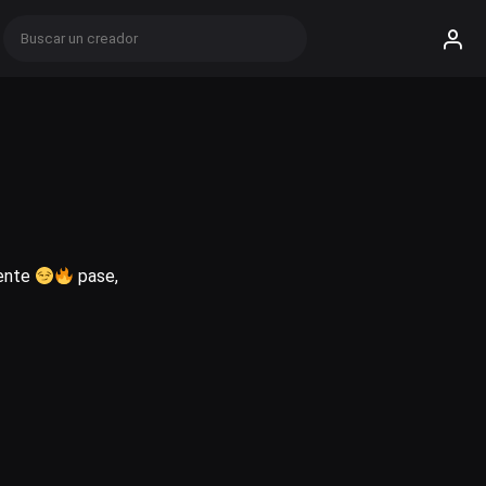
iente
pase,