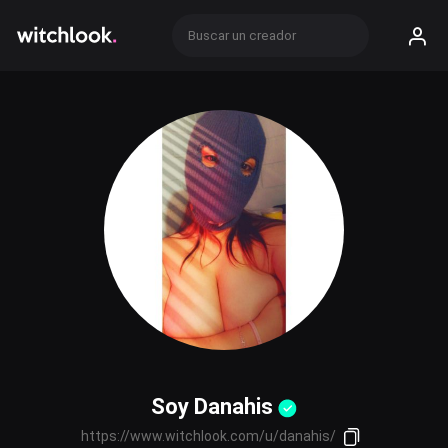
Soy Danahis
https://www.witchlook.com/u/danahis/