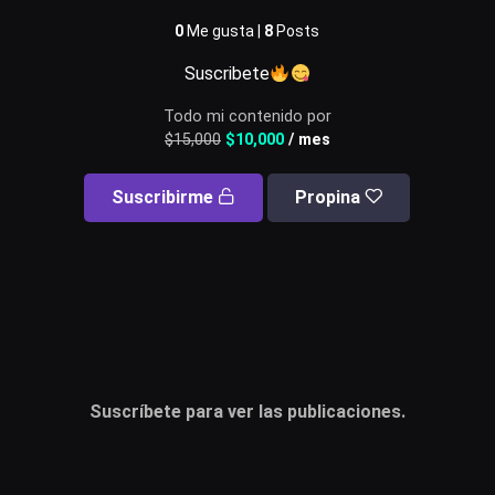
0
Me gusta |
8
Posts
Usuario o email
Suscribete
Todo mi contenido por
$
15,000
$
10,000
/ mes
Contraseña
Suscribirme
Propina
Recuérdame
Acceder
¿Olvidaste la contraseña?
Suscríbete para ver las publicaciones.