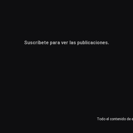
Usuario o email
Contraseña
Suscríbete para ver las publicaciones.
Recuérdame
Acceder
¿Olvidaste la contraseña?
Todo el contenido de 