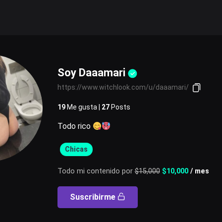
Soy Daaamari
https://www.witchlook.com/u/daaamari/
19
Me gusta |
27
Posts
Todo rico
Chicas
Todo mi contenido por
$
15,000
$
10,000
/ mes
Suscribirme