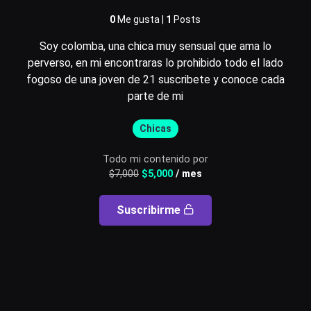
0
Me gusta |
1
Posts
Soy colomba, una chica muy sensual que ama lo
Usuario o email
perverso, en mi encontraras lo prohibido todo el lado
fogoso de una joven de 21 suscribete y conoce cada
parte de mi
Contraseña
Chicas
Todo mi contenido por
$
7,000
$
5,000
/ mes
Recuérdame
Suscribirme
Acceder
¿Olvidaste la contraseña?