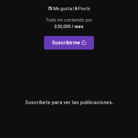
Usuario o email
75
Me gusta |
6
Posts
Todo mi contenido por
$
30,000
/ mes
Contraseña
Suscribirme
Recuérdame
Acceder
¿Olvidaste la contraseña?
Suscríbete para ver las publicaciones.