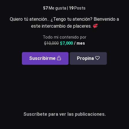
57
Me gusta |
19
Posts
Usuario o email
Quiero tú atención... ¿Tengo tu atención? Bienvenido a
este intercambio de placeres.
Todo mi contenido por
Contraseña
$
10,000
$
7,000
/ mes
Suscribirme
Propina
Recuérdame
Acceder
¿Olvidaste la contraseña?
Suscríbete para ver las publicaciones.