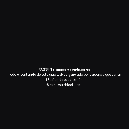
Contraseña
Recuérdame
Acceder
FAQS
|
Terminos y condiciones
¿Olvidaste la contraseña?
Todo el contenido de este sitio web es generado por personas que tienen
18 años de edad o más.
©2021 Witchlook.com.