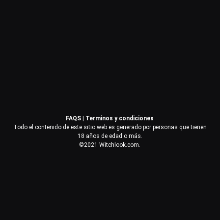
Contraseña
Recuérdame
Acceder
FAQS
|
Terminos y condiciones
¿Olvidaste la contraseña?
Todo el contenido de este sitio web es generado por personas que tienen
18 años de edad o más.
©2021 Witchlook.com.