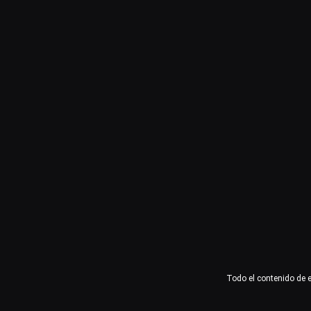
Usuario o email
Contraseña
Recuérdame
Acceder
¿Olvidaste la contraseña?
Todo el contenido de 