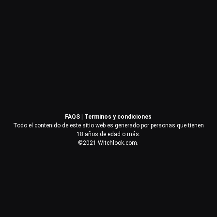
Contraseña
Recuérdame
Acceder
FAQS
|
Terminos y condiciones
¿Olvidaste la contraseña?
Todo el contenido de este sitio web es generado por personas que tienen
18 años de edad o más.
©2021 Witchlook.com.