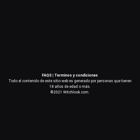
Contraseña
Recuérdame
Acceder
FAQS
|
Terminos y condiciones
¿Olvidaste la contraseña?
Todo el contenido de este sitio web es generado por personas que tienen
18 años de edad o más.
©2021 Witchlook.com.