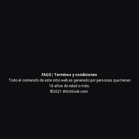
Contraseña
Recuérdame
Acceder
FAQS
|
Terminos y condiciones
¿Olvidaste la contraseña?
Todo el contenido de este sitio web es generado por personas que tienen
18 años de edad o más.
©2021 Witchlook.com.