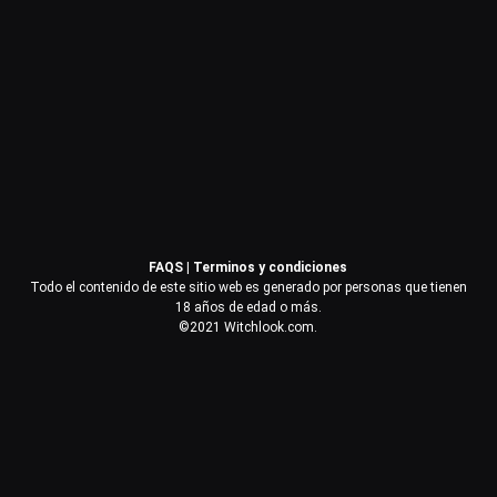
Contraseña
Recuérdame
Acceder
FAQS
|
Terminos y condiciones
¿Olvidaste la contraseña?
Todo el contenido de este sitio web es generado por personas que tienen
18 años de edad o más.
©2021 Witchlook.com.