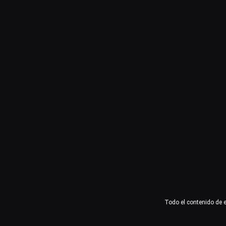
Usuario o email
Contraseña
Recuérdame
Acceder
¿Olvidaste la contraseña?
Todo el contenido de 