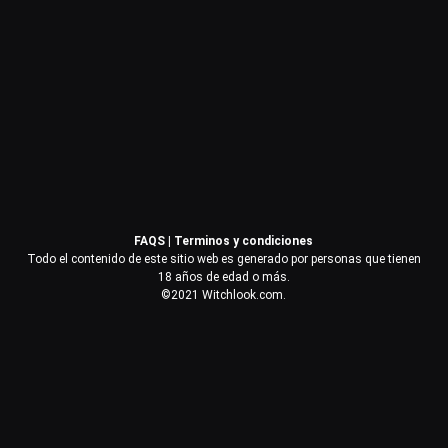
Contraseña
Recuérdame
Acceder
FAQS
|
Terminos y condiciones
¿Olvidaste la contraseña?
Todo el contenido de este sitio web es generado por personas que tienen
18 años de edad o más.
©2021 Witchlook.com.