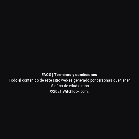
Contraseña
Recuérdame
Acceder
FAQS
|
Terminos y condiciones
¿Olvidaste la contraseña?
Todo el contenido de este sitio web es generado por personas que tienen
18 años de edad o más.
©2021 Witchlook.com.