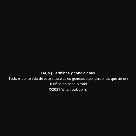
Contraseña
Recuérdame
Acceder
FAQS
|
Terminos y condiciones
¿Olvidaste la contraseña?
Todo el contenido de este sitio web es generado por personas que tienen
18 años de edad o más.
©2021 Witchlook.com.