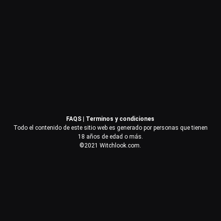
Contraseña
Recuérdame
Acceder
FAQS
|
Terminos y condiciones
¿Olvidaste la contraseña?
Todo el contenido de este sitio web es generado por personas que tienen
18 años de edad o más.
©2021 Witchlook.com.