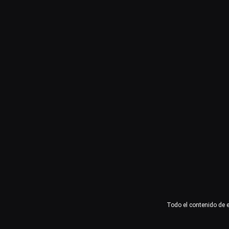
Usuario o email
Contraseña
Recuérdame
Acceder
¿Olvidaste la contraseña?
Todo el contenido de 