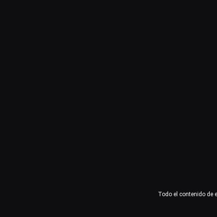
Usuario o email
Contraseña
Recuérdame
Acceder
¿Olvidaste la contraseña?
Todo el contenido de 