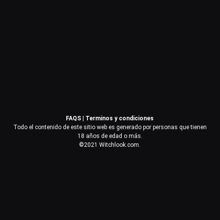
Contraseña
Recuérdame
Acceder
FAQS
|
Terminos y condiciones
¿Olvidaste la contraseña?
Todo el contenido de este sitio web es generado por personas que tienen
18 años de edad o más.
©2021 Witchlook.com.