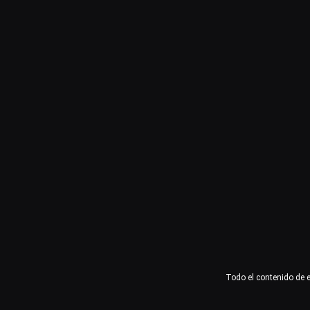
Usuario o email
Contraseña
Recuérdame
Acceder
¿Olvidaste la contraseña?
Todo el contenido de 