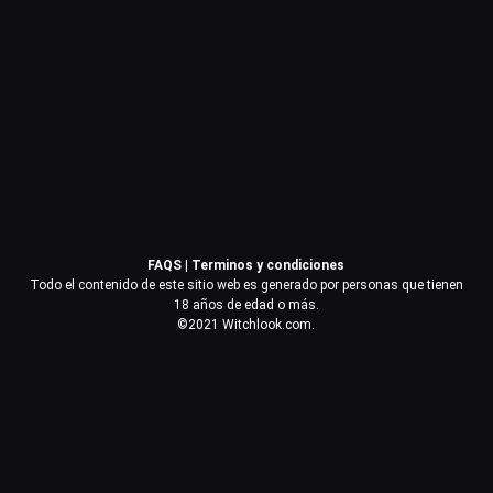
Contraseña
Recuérdame
Acceder
FAQS
|
Terminos y condiciones
¿Olvidaste la contraseña?
Todo el contenido de este sitio web es generado por personas que tienen
18 años de edad o más.
©2021 Witchlook.com.