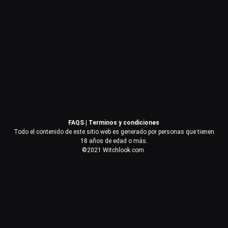
Contraseña
Recuérdame
Acceder
FAQS
|
Terminos y condiciones
¿Olvidaste la contraseña?
Todo el contenido de este sitio web es generado por personas que tienen
18 años de edad o más.
©2021 Witchlook.com.