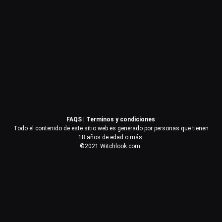
Contraseña
Recuérdame
Acceder
FAQS
|
Terminos y condiciones
¿Olvidaste la contraseña?
Todo el contenido de este sitio web es generado por personas que tienen
18 años de edad o más.
©2021 Witchlook.com.