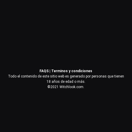
Contraseña
Recuérdame
Acceder
FAQS
|
Terminos y condiciones
¿Olvidaste la contraseña?
Todo el contenido de este sitio web es generado por personas que tienen
18 años de edad o más.
©2021 Witchlook.com.