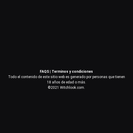
Contraseña
Recuérdame
Acceder
FAQS
|
Terminos y condiciones
¿Olvidaste la contraseña?
Todo el contenido de este sitio web es generado por personas que tienen
18 años de edad o más.
©2021 Witchlook.com.