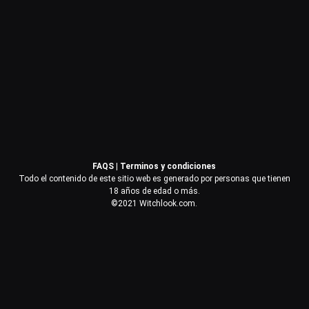
Contraseña
Recuérdame
Acceder
FAQS
|
Terminos y condiciones
¿Olvidaste la contraseña?
Todo el contenido de este sitio web es generado por personas que tienen
18 años de edad o más.
©2021 Witchlook.com.