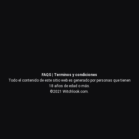
Contraseña
Recuérdame
Acceder
FAQS
|
Terminos y condiciones
¿Olvidaste la contraseña?
Todo el contenido de este sitio web es generado por personas que tienen
18 años de edad o más.
©2021 Witchlook.com.