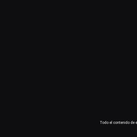
Usuario o email
Contraseña
Recuérdame
Acceder
¿Olvidaste la contraseña?
Todo el contenido de 