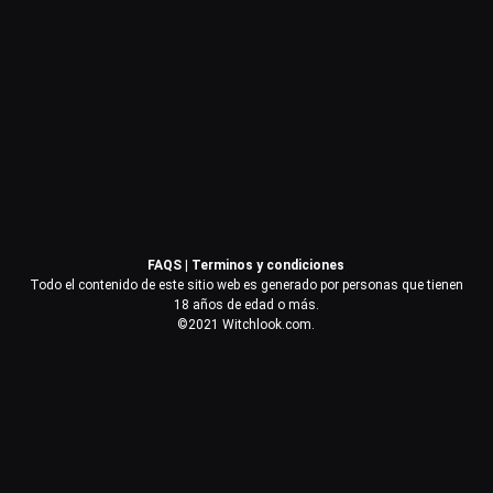
Contraseña
Recuérdame
Acceder
FAQS
|
Terminos y condiciones
¿Olvidaste la contraseña?
Todo el contenido de este sitio web es generado por personas que tienen
18 años de edad o más.
©2021 Witchlook.com.