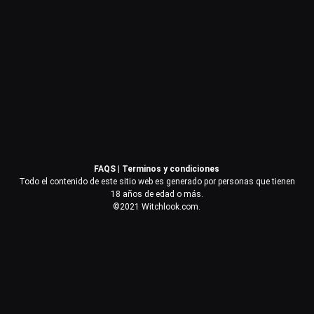
Contraseña
Recuérdame
Acceder
FAQS
|
Terminos y condiciones
¿Olvidaste la contraseña?
Todo el contenido de este sitio web es generado por personas que tienen
18 años de edad o más.
©2021 Witchlook.com.