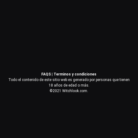
Contraseña
Recuérdame
Acceder
FAQS
|
Terminos y condiciones
¿Olvidaste la contraseña?
Todo el contenido de este sitio web es generado por personas que tienen
18 años de edad o más.
©2021 Witchlook.com.