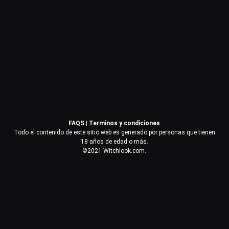
Contraseña
Recuérdame
Acceder
FAQS
|
Terminos y condiciones
¿Olvidaste la contraseña?
Todo el contenido de este sitio web es generado por personas que tienen
18 años de edad o más.
©2021 Witchlook.com.