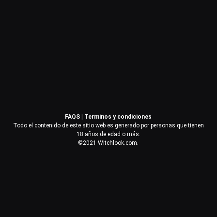
Contraseña
Recuérdame
Acceder
FAQS
|
Terminos y condiciones
¿Olvidaste la contraseña?
Todo el contenido de este sitio web es generado por personas que tienen
18 años de edad o más.
©2021 Witchlook.com.