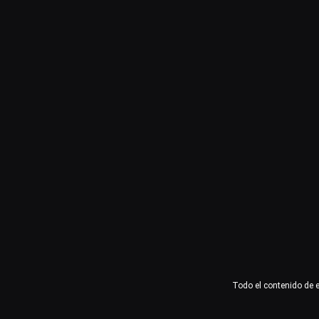
Usuario o email
Contraseña
Recuérdame
Acceder
¿Olvidaste la contraseña?
Todo el contenido de 