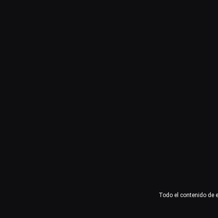
Usuario o email
Contraseña
Recuérdame
Acceder
¿Olvidaste la contraseña?
Todo el contenido de 