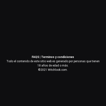
Contraseña
Recuérdame
Acceder
FAQS
|
Terminos y condiciones
¿Olvidaste la contraseña?
Todo el contenido de este sitio web es generado por personas que tienen
18 años de edad o más.
©2021 Witchlook.com.